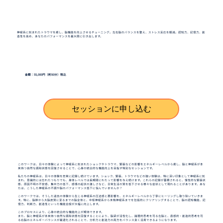
神経系に刻まれたトラウマを癒し、脳機能を向上させるチューニング。左右脳のバランスを整え、ストレス反応を軽減。認知力、記憶力、創
造性を高め、あなたのパフォーマンスを最大限に引き出します。
金額：55,000円（約50分）税込
セッションに申し込む
このワークは、日々の体験によって神経系に刻まれたショックやトラウマ、緊張などの影響をエネルギーレベルから癒し、脳と神経系が本
来持つ自然な調和状態を回復させることで、心身の統合的な機能向上を目指す特別なセッションです。
私たちの神経系は、日々の体験を忠実に記録し続けています。ショック、緊張、トラウマなどの強い体験は、特に深い印象として神経系に刻
まれ、意識的には忘れたつもりでも、身体レベルでは長期間にわたって影響を与え続けます。これらの記録が蓄積されると、慢性的な緊張状
態、原因不明の不安感、集中力の低下、感情の起伏の激しさなど、日常生活の質を低下させる様々な症状として現れることがあります。あな
たは、こうした神経系の不調や脳のパフォーマンス低下に悩んでいませんか？
このワークでは、そうした過去の体験から生じる神経系の圧迫感と悪影響を、エネルギーレベルから丁寧にヒーリングし取り除いていきま
す。特に、脳幹から大脳皮質に至るまでの脳全体と、中枢神経系から末梢神経系までを包括的にクリアリングすることで、脳の認知機能、記
憶力、判断力、創造性といった機能全般が大幅に向上します。
このプロセスにより、心身の統合的な機能向上が期待できます。
また、脳と神経系が本来持つ自然な調和状態を回復することにより、脳梁が活性化し、論理的思考を司る左脳と、直感的・創造的思考を司
る右脳のエネルギーバランスが最適化されることで、分析力と創造力の両方をバランス良く活用できるようになります。