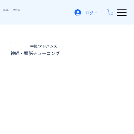
グレゴリー​・サリバン
ログイン
中級/アドバンス
神経・頭脳チューニング