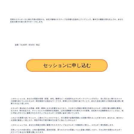
空間のエネルギーが心身の不調の原因かも。自宅や職場のネガティブな影響を包括的にクリアリング。集中力や睡眠の質を向上させ、あなた
本来の輝きを取り戻すサポートをします。
金額：55,000円（約50分）税込
セッションに申し込む
このセッションは、あなたの周囲の空間（部屋、自宅、職場など）の包括的なエネルギークリアリングを行い、目に見えない様々なマイナ
ス影響を受けているエネルギー場を解放する特別なワークです。清浄化された空間で過ごすことで、あなた本来の輝きと可能性を最大限に発
揮できるよう促します。
エネルギー場は私たちの意識・感情・精神に大きな影響を与えており、その中でも周囲の環境や外部のエネルギー状態が最も重要な要素と
なります。現代社会では、オフィスビルでの競争的な雰囲気、公共交通機関での大勢の人々の感情、住宅地での近隣関係のストレスなど、知
らず知らずのうちに蓄積されたネガティブなエネルギーが空間に留まり続けています。
このような環境で過ごすことで、心身のバランスだけでなく、対人関係や金銭的問題にも影響が現れることがあります。あなたは、自分のい
る空間が重苦しく感じたり、原因不明の不調や集中力の低下に悩んでいませんか？
このセッションでは、あなたの周囲の空間に蓄積されたネガティブなエネルギーを徹底的に浄化し、エネルギー場を解放します。
日常レベルでの幸せ感は、土地の霊的問題、歴史的背景、周りの人たちの意識レベルと密接に関連しており、その土地や空間のエネルギー
がクリアであるかが重要な鍵となります。