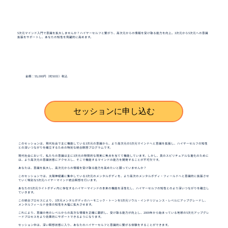
5次元マインド入門で意識を拡大しませんか？ハイヤーセルフと繋がり、高次元からの情報を受け取る能力を向上。3次元から5次元への意識
拡張をサポートし、あなたの知性を飛躍的に高めます。
金額：55,000円（約50分）税込
セッションに申し込む
このセッションは、現代社会で主に機能している3次元の意識から、より高次元の5次元マインドへと意識を拡張し、ハイヤーセルフの知性
との深いつながりを確立するための特別な統合瞑想プログラムです。
現代社会において、私たちの意識は主に3次元の物質的な現実に焦点を当てて機能しています。しかし、真のスピリチュアルな進化のために
は、より高次元の意識状態にアクセスし、そこで機能するマインドの能力を開発することが不可欠です。
あなたは、意識を拡大し、高次元からの情報を受け取る能力を高めたいと願っていませんか？
このセッションでは、太陽神経叢に集中している3次元のメンタルボディを、より高次のメンタルボディ・フィールドへと意識的に拡張させ
ていく特別な5次元ハイヤーマインド統合瞑想を行います。
あなたの5次元ライトボディ内に存在するハイヤーマインドの本来の機能を活性化し、ハイヤーセルフの知性とのより深いつながりを確立し
ていきます。
この統合プロセスにより、3次元メンタルボディのハーモニック・トーンを5次元ソウル・インテリジェンス・レベルにアップグレードし、
メンタルフィールド全体の知性を大幅に拡大させます。
これにより、意識の他のレベルからの高次な情報を正確に翻訳し、受け取る能力が向上し、2009年から始まっている地球の5次元アップグレ
ードプロセスをより効果的にサポートできるようになります。
セッション中は、深い瞑想状態に入り、あなたのハイヤーセルフと意識的に繋がる体験をすることができます。