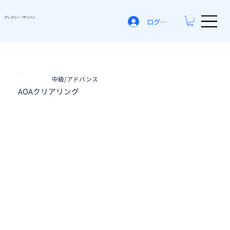
グレゴリー​・サリバン
ログイン
中級/アドバンス
AOAクリアリング