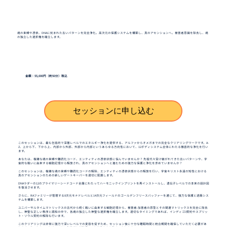
魂の束縛や憑依、DNAに刻まれた古いパターンを完全浄化。高次元の保護システムを構築し、真のアセンションへ。被害者意識を除去し、魂
の独立した選択権を確立します。
金額：55,000円（約50分）税込
セッションに申し込む
このセッションは、最も包括的で深層レベルでのエネルギー浄化を提供する、アルファからオメガまでの完全なクリアリングワークです。A-
Z、上から下、下から上、内部から外部、外部から内部というあらゆる方向性において、12ボディシステム全体にわたる徹底的な浄化を行い
ます。
あなたは、複雑な魂の束縛や難読化コード、エンティティの憑依状態に悩んでいませんか？ 先祖代々受け継がれてきた古いパターンや、宇
宙的な戦いに由来する細胞記憶から解放され、真のアセンションへと進むための強力な保護と浄化を求めていませんか？
このセッションは、複雑な魂の束縛や難読化コードの解除、エンティティの憑依状態からの解放を行い、宇宙キリスト永遠の知性における
真のアセンションのための新しいゲートキーパーを適切に配置します。
DNAラダーの12のプライマリーシードコード全層にわたってハーモニックインプリントを再インストールし、遺伝子レベルでの本来の設計図
を復活させます。
さらに、RAファミリーが管理する8次元モナドレベルと14次元フィールドのゴールデンフリースバッファーを通じて、強力な保護と遮蔽シス
テムを構築します。
ユニバーサルタイムマトリックスの古代から続く戦いに由来する細胞記憶から、被害者-加害者の原型とその関連マトリックスを完全に除去
し、神聖な正しい秩序と調和の中で、各魂の独立した神聖な選択権を確立します。適切なタイミングであれば、インディゴ3契約やスプリッ
ト・ソウル契約の解除も行います。
このクリアリングは非常に強力で深いレベルでの変容を促すため、セッション後に十分な睡眠時間と統合期間を確保していただく必要があ